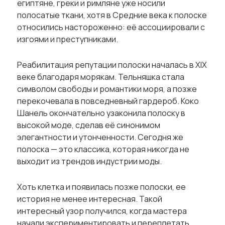
египтяне, греки и римляне уже носили
полосатые ткани, хотя в Средние века к полоске
относились настороженно: её ассоциировали с
изгоями и преступниками.
Реабилитация репутации полоски началась в XIX
веке благодаря морякам. Тельняшка стала
символом свободы и романтики моря, а позже
перекочевала в повседневный гардероб. Коко
Шанель окончательно узаконила полоску в
высокой моде, сделав её синонимом
элегантности и утонченности. Сегодня же
полоска — это классика, которая никогда не
выходит из трендов индустрии моды.
Хоть клетка и появилась позже полоски, ее
история не менее интересная. Такой
интересный узор получился, когда мастера
начали экспериментировать и переплетать