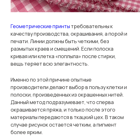
Геометрические принты
требовательны к
качеству производства, окрашивания, а порой и
печати. Линии должны быть четкими, без
размытых краев и смещений. Если полоска
кривая или клетка «поплыла» после стирки,
вещь теряет всю элегантность.
Именно по этой причине опытные
производители делают выбор в пользу клетки и
полоски, произведенных из окрашенных нитей.
Данный метод подразумевает, что сперва
окрашивается пряжа, и только после этого
материалы передаются в ткацкий цех. В таком
случае рисунок остается четким, а пигмент
более ярким.