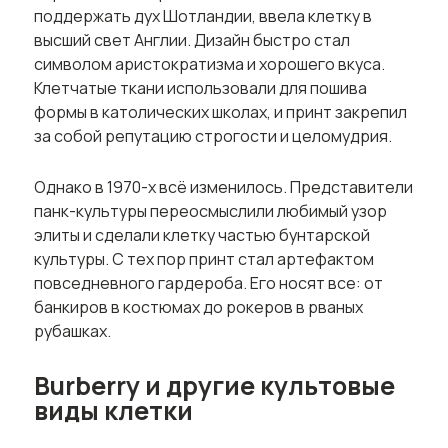
поддержать дух Шотландии, ввела клетку в
высший свет Англии. Дизайн быстро стал
символом аристократизма и хорошего вкуса.
Клетчатые ткани использовали для пошива
формы в католических школах, и принт закрепил
за собой репутацию строгости и целомудрия.
Однако в 1970-х всё изменилось. Представители
панк-культуры переосмыслили любимый узор
элиты и сделали клетку частью бунтарской
культуры. С тех пор принт стал артефактом
повседневного гардероба. Его носят все: от
банкиров в костюмах до рокеров в рваных
рубашках.
Burberry и другие культовые
виды клетки