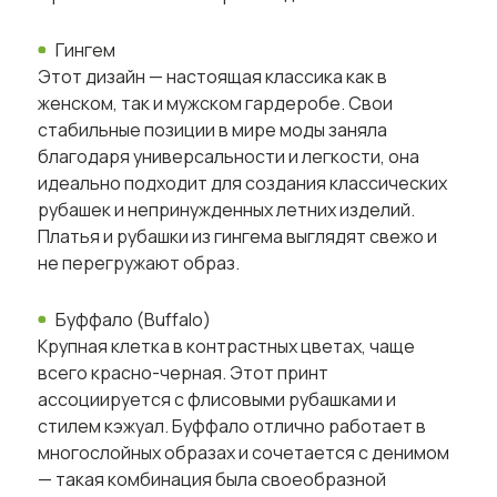
Гингем
Этот дизайн — настоящая классика как в
женском, так и мужском гардеробе. Свои
стабильные позиции в мире моды заняла
благодаря универсальности и легкости, она
идеально подходит для создания классических
рубашек и непринужденных летних изделий.
Платья и рубашки из гингема выглядят свежо и
не перегружают образ.
Буффало (Buffalo)
Крупная клетка в контрастных цветах, чаще
всего красно-черная. Этот принт
ассоциируется с флисовыми рубашками и
стилем кэжуал. Буффало отлично работает в
многослойных образах и сочетается с денимом
— такая комбинация была своеобразной