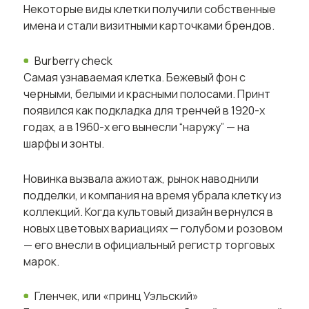
Некоторые виды клетки получили собственные
имена и стали визитными карточками брендов.
Burberry check
Самая узнаваемая клетка. Бежевый фон с
черными, белыми и красными полосами. Принт
появился как подкладка для тренчей в 1920-х
годах, а в 1960-х его вынесли “наружу” — на
шарфы и зонты.
Новинка вызвала ажиотаж, рынок наводнили
подделки, и компания на время убрала клетку из
коллекций. Когда культовый дизайн вернулся в
новых цветовых вариациях — голубом и розовом
— его внесли в официальный регистр торговых
марок.
Гленчек, или «принц Уэльский»