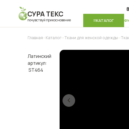
8
СУРА ТЕКС
почувствуй прикосновение
КАТАЛОГ
Ф
Главная
Каталог
Ткани для женской одежды
Тка
Латинский
артикул:
ST464