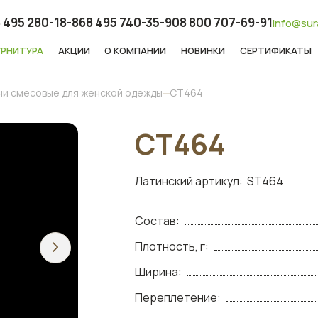
 495 280-18-86
8 495 740-35-90
8 800 707-69-91
info@sur
УРНИТУРА
АКЦИИ
О КОМПАНИИ
НОВИНКИ
СЕРТИФИКАТЫ
ни смесовые для женской одежды
СТ464
СТ464
Латинский артикул:
ST464
Состав:
Плотность, г:
Ширина:
Переплетение: