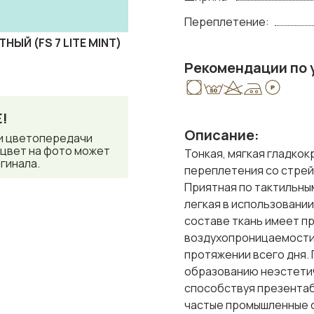
Переплетение:
НЫЙ (FS 7 LITE MINT)
Рекомендации по 
!
Описание:
и цветопередачи
 цвет на фото может
Тонкая, мягкая гладко
гинала.
переплетения со стрей
Приятная по тактильны
легкая в использовании
составе ткань имеет п
воздухопроницаемости,
протяжении всего дня.
образованию неэстетич
способствуя презентаб
частые промышленные ст