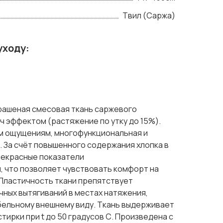
Твил (Саржа)
уходу:
крашеная смесовая ткань саржевого
ч эффектом (растяжение по утку до 15%).
м ощущениям, многофункциональная и
. За счёт повышенного содержания хлопка в
рекрасные показатели
 что позволяет чувствовать комфорт на
 Пластичность ткани препятствует
ных вытягиваний в местах натяжения,
ельному внешнему виду. Ткань выдерживает
ирки при t до 50 градусов С. Произведена с