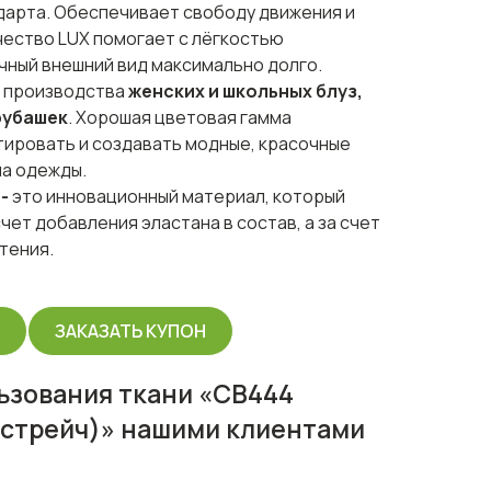
дарта. Обеспечивает свободу движения и
ачество LUX помогает с лёгкостью
ный внешний вид максимально долго.
я производства
женских и школьных блуз,
рубашек
. Хорошая цветовая гамма
ировать и создавать модные, красочные
па одежды.
-
это инновационный материал, который
счет добавления эластана в состав, а за счет
тения.
Ы
ЗАКАЗАТЬ КУПОН
ьзования ткани «СВ444
 стрейч)» нашими клиентами