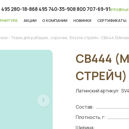
 495 280-18-86
8 495 740-35-90
8 800 707-69-91
info@sur
УРНИТУРА
АКЦИИ
О КОМПАНИИ
НОВИНКИ
СЕРТИФИКАТЫ
узок
Ткани для рубашек, сорочек, блузок стрейч
СВ444 (Механ
СВ444 (
СТРЕЙЧ)
Латинский артикул:
SV4
Состав:
Плотность, г:
Ширина: