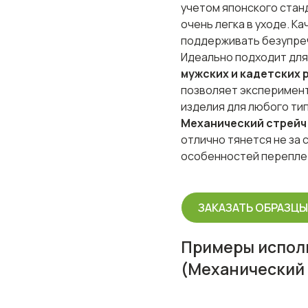
учетом японского стан
очень легка в уходе. К
поддерживать безупреч
Идеально подходит дл
мужских и кадетских 
позволяет эксперимент
изделия для любого ти
Механический стрейч 
отлично тянется не за 
особенностей перепле
ЗАКАЗАТЬ ОБРАЗЦ
Примеры испол
(Механический