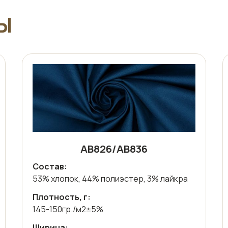
Ы
АВ826/АВ836
Состав:
53% хлопок, 44% полиэстер, 3% лайкра
Плотность, г:
145-150гр./м2±5%
Ширина: