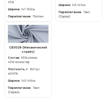
±5%
Ширина:
145-147см
Ширина:
147-150см
Переплетение:
Твил
Переплетение:
Поплин
(Саржа)
СВ3028 (Механический
стрейч)
Состав:
55% хлопок,
45% полиэстер
Плотность, г:
160 гр./
м2±5%
Ширина:
140-145см
Переплетение:
Твил
(Саржа)