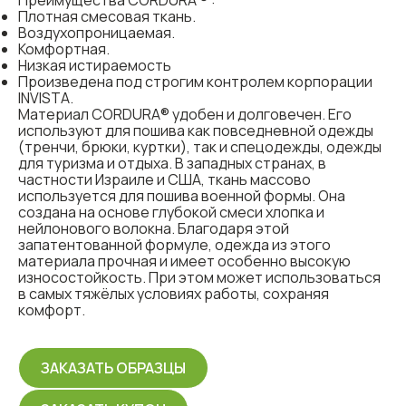
Преимущества CORDURA ® :
Плотная смесовая ткань.
Воздухопроницаемая.
Комфортная.
Низкая истираемость
Произведена под строгим контролем корпорации
INVISTA.
Материал CORDURA® удобен и долговечен. Его
используют для пошива как повседневной одежды
(тренчи, брюки, куртки), так и спецодежды, одежды
для туризма и отдыха. В западных странах, в
частности Израиле и США, ткань массово
используется для пошива военной формы. Она
создана на основе глубокой смеси хлопка и
нейлонового волокна. Благодаря этой
запатентованной формуле, одежда из этого
материала прочная и имеет особенно высокую
износостойкость. При этом может использоваться
в самых тяжёлых условиях работы, сохраняя
комфорт.
ЗАКАЗАТЬ ОБРАЗЦЫ