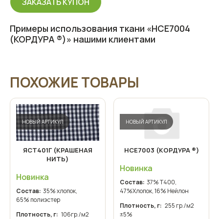
ЗАКАЗАТЬ КУПОН
Примеры использования ткани «НСЕ7004
(КОРДУРА ®)» нашими клиентами
ПОХОЖИЕ ТОВАРЫ
НОВЫЙ АРТИКУЛ
НОВЫЙ АРТИКУЛ
ЯСТ401Г (КРАШЕНАЯ
НСЕ7003 (КОРДУРА ®)
НИТЬ)
Новинка
Новинка
Состав:
37% T400,
Состав:
35% хлопок,
47%Хлопок, 16% Нейлон
65% полиэстер
Плотность, г:
255 гр./м2
Плотность, г:
106гр./м2
±5%