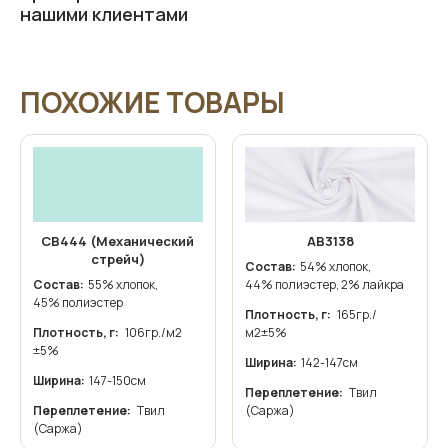
нашими клиентами
ПОХОЖИЕ ТОВАРЫ
СВ444 (Механический
АВ3138
стрейч)
Состав:
54% хлопок,
Состав:
55% хлопок,
44% полиэстер, 2% лайкра
45% полиэстер
Плотность, г:
165гр./
Плотность, г:
106гр./м2
м2±5%
±5%
Ширина:
142-147см
Ширина:
147-150см
Переплетение:
Твил
Переплетение:
Твил
(Саржа)
(Саржа)