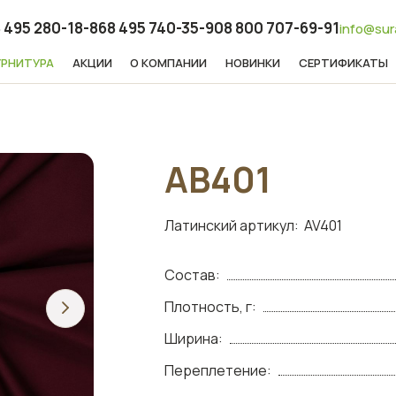
 495 280-18-86
8 495 740-35-90
8 800 707-69-91
info@sur
УРНИТУРА
АКЦИИ
О КОМПАНИИ
НОВИНКИ
СЕРТИФИКАТЫ
АВ401
Латинский артикул:
AV401
Состав:
Плотность, г:
Ширина:
Переплетение: