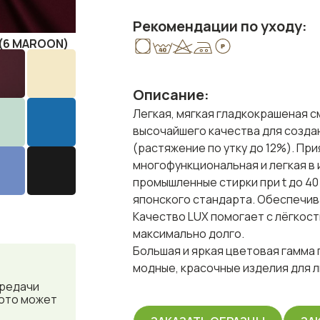
Рекомендации по уходу:
(6 MAROON)
Описание:
Легкая, мягкая гладкокрашеная 
высочайшего качества для созда
(растяжение по утку до 12%). Пр
многофункциональная и легкая в
промышленные стирки при t до 40
японского стандарта. Обеспечива
Качество LUX помогает с лёгкос
максимально долго.
Большая и яркая цветовая гамма
модные, красочные изделия для 
ередачи
фото может