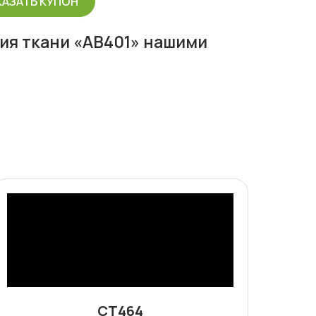
КАЗАТЬ КУПОН
ия ткани «АВ401» нашими
СТ464