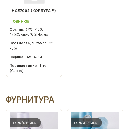
НСЕ7003 (КОРДУРА ®)
Новинка
Состав:
37% T400,
47%Хлопок, 16% Нейлон
Плотность, г:
255 гр./м2
±5%
Ширина:
145-147см
Переплетение:
Твил
(Саржа)
ФУРНИТУРА
НОВЫЙ АРТИКУЛ
НОВЫЙ АРТИКУЛ