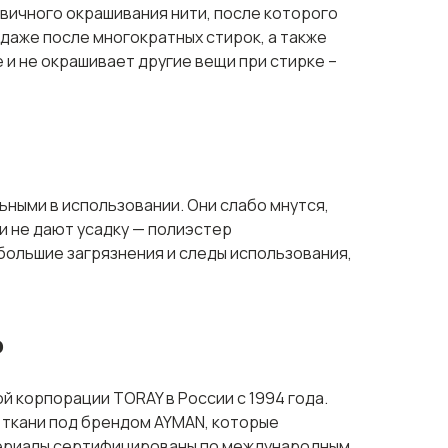
рвичного окрашивания нити, после которого
даже после многократных стирок, а также
е и не окрашивает другие вещи при стирке –
ными в использовании. Они слабо мнутся,
и не дают усадку — полиэстер
большие загрязнения и следы использования,
ь
 корпорации TORAY в России с 1994 года.
) ткани под брендом AYMAN, которые
териалы сертифицированы по международным