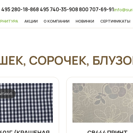
 495 280-18-86
8 495 740-35-90
8 800 707-69-91
info@sur
УРНИТУРА
АКЦИИ
О КОМПАНИИ
НОВИНКИ
СЕРТИФИКАТЫ
ШЕК, СОРОЧЕК, БЛУЗО
АРТИКУЛ
401Г (КРАШЕНАЯ
СВ444 ПРИНТ