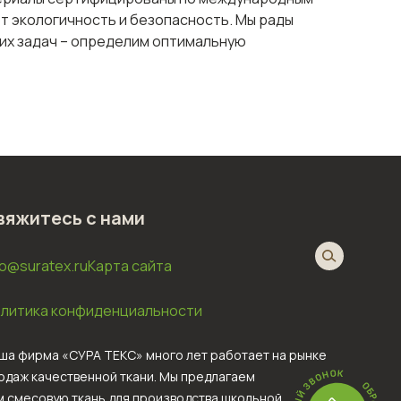
ют экологичность и безопасность. Мы рады
их задач – определим оптимальную
вяжитесь с нами
fo@suratex.ru
Карта сайта
литика конфиденциальности
ша фирма «СУРА ТЕКС» много лет работает на рынке
одаж качественной ткани. Мы предлагаем
м смесовую ткань для производства школьной,