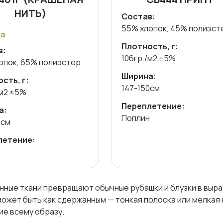
НИТЬ)
Состав:
55% хлопок, 45% полиэст
ка
Плотность, г:
в:
106гр./м2 ±5%
опок, 65% полиэстер
Ширина:
сть, г:
147-150см
/м2 ±5%
Переплетение:
а:
Поплин
0см
летение:
н
нные ткани превращают обычные рубашки и блузки в выра
ожет быть как сдержанным — тонкая полоска или мелкая 
ие всему образу.