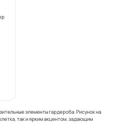
ер
зительные элементы гардероба. Рисунок на
клетка, так и ярким акцентом, задающим