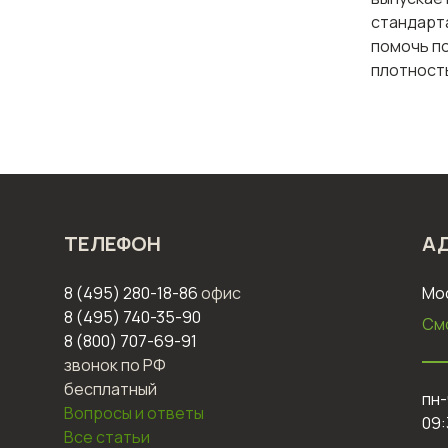
стандарта
помочь п
плотность
ТЕЛЕФОН
А
8 (495) 280-18-86
офис
Мос
8 (495) 740-35-90
См
8 (800) 707-69-91
звонок по РФ
бесплатный
пн-
Вопросы и ответы
09:
Все статьи