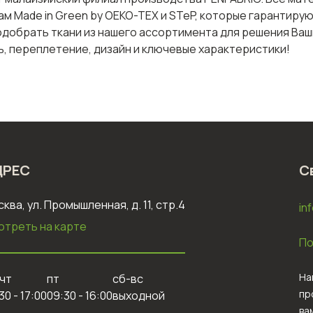
м Made in Green by OEKO-TEX и STeP, которые гарантиру
одобрать ткани из нашего ассортимента для решения Ваш
, переплетение, дизайн и ключевые характеристики!
ДРЕС
С
ква, ул. Промышленная, д. 11, стр.4
in
отреть на карте
По
На
чт
пт
сб-вс
пр
30 - 17:00
09:30 - 16:00
выходной
ва