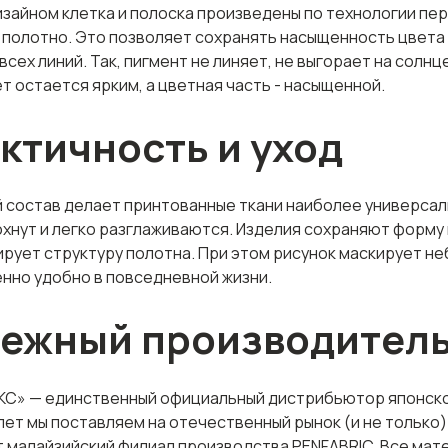
изайном клетка и полоска произведены по технологии пе
 полотно. Это позволяет сохранять насыщенность цвета 
всех линий. Так, пигмент не линяет, не выгорает на солнц
т остается ярким, а цветная часть - насыщенной.
ктичность и уход
состав делает принтованные ткани наиболее универсаль
хнут и легко разглаживаются. Изделия сохраняют форму 
рует структуру полотна. При этом рисунок маскирует не
нно удобно в повседневной жизни.
ежный производител
КС» — единственный официальный дистрибьютор японской
лет мы поставляем на отечественный рынок (и не только
т малайзийский филиал производства PENFABRIC. Все ма