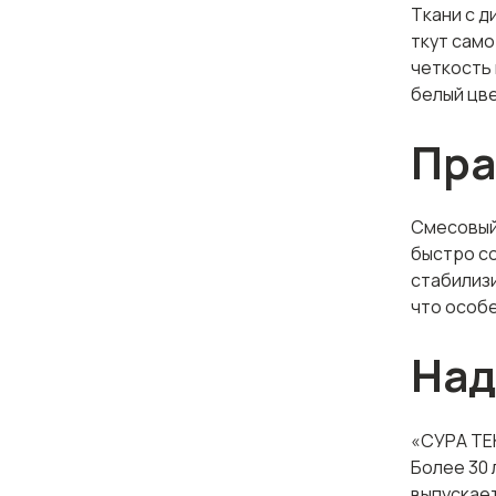
Ткани с д
ткут само
четкость 
белый цве
Пра
Смесовый 
быстро со
стабилизи
что особе
Над
«СУРА ТЕ
Более 30 
выпускае