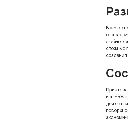
Раз
В ассорт
от класси
любые вре
сложные 
создания 
Сос
Принтова
или 55% х
для летни
поверхнос
экономич