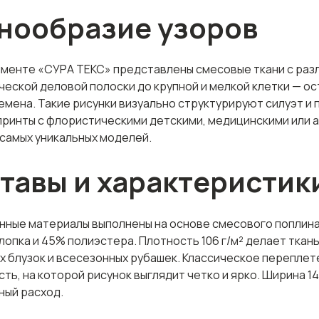
нообразие узоров
именте «СУРА ТЕКС» представлены смесовые ткани с раз
ческой деловой полоски до крупной и мелкой клетки — о
мена. Такие рисунки визуально структурируют силуэт и 
принты с флористическими детскими, медицинскими или 
самых уникальных моделей.
тавы и характеристик
нные материалы выполнены на основе смесового поплина
лопка и 45% полиэстера. Плотность 106 г/м² делает ткан
х блузок и всесезонных рубашек. Классическое перепле
ть, на которой рисунок выглядит четко и ярко. Ширина 1
ный расход.