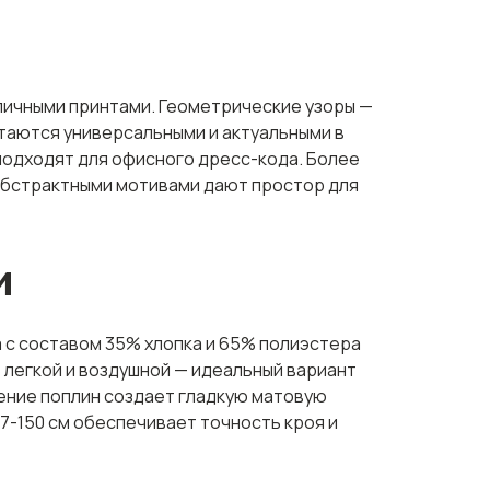
личными принтами. Геометрические узоры —
стаются универсальными и актуальными в
подходят для офисного дресс-кода. Более
абстрактными мотивами дают простор для
и
 с составом 35% хлопка и 65% полиэстера
ь легкой и воздушной — идеальный вариант
тение поплин создает гладкую матовую
47-150 см обеспечивает точность кроя и